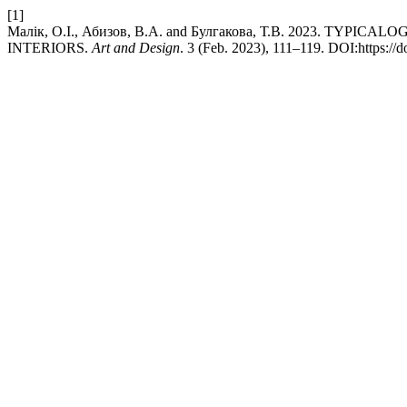
[1]
Малік, О.І., Абизов, В.А. and Булгакова, Т.В. 2023. TYP
INTERIORS.
Art and Design
. 3 (Feb. 2023), 111–119. DOI:https://