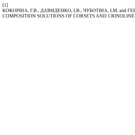
[1]
КОКОРІНА, Г.В., ДАВИДЕНКО, І.В., ЧУБОТІНА, І.М. a
COMPOSITION SOLUTIONS OF CORSETS AND CRINOLINE