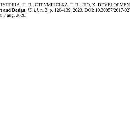
.; ЧУПРІНА, Н. В.; СТРУМІНСЬКА, Т. В.; ЛЮ, Х. DEVELO
t and Design
,
[S. l.]
, n. 3, p. 120–139, 2023. DOI: 10.30857/2617-02
m: 7 aug. 2026.