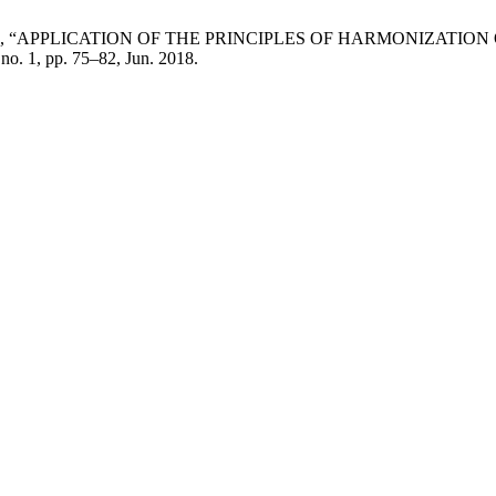
. Л. Гайова, “APPLICATION OF THE PRINCIPLES OF HARMONI
 no. 1, pp. 75–82, Jun. 2018.