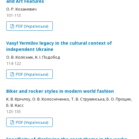
and Art Features
О. Р. Козакевич
101-113
PDF (Українська)
Vasyl Yermilov legacy in the cultural context of
independent Ukraine
О. В. Колісник, К. І. Подобєд
114-122
PDF (Українська)
Biker and rocker styles in modern world fashion
К. В. Крічлоу, О. В. Колосніченко, Т. В. Струмінська, Б. О. Процик,
Б. В. Касс
123-135
PDF (Українська)