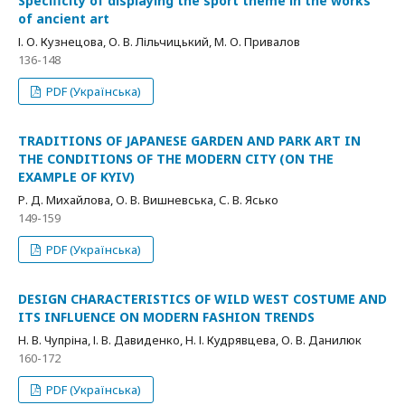
Specificity of displaying the sport theme in the works
of ancient art
І. О. Кузнецова, О. В. Лільчицький, М. О. Привалов
136-148
PDF (Українська)
TRADITIONS OF JAPANESE GARDEN AND PARK ART IN
THE CONDITIONS OF THE MODERN CITY (ON THE
EXAMPLE OF KYIV)
Р. Д. Михайлова, О. В. Вишневська, С. В. Ясько
149-159
PDF (Українська)
DESIGN CHARACTERISTICS OF WILD WEST COSTUME AND
ITS INFLUENCE ON MODERN FASHION TRENDS
Н. В. Чупріна, І. В. Давиденко, Н. І. Кудрявцева, О. В. Данилюк
160-172
PDF (Українська)