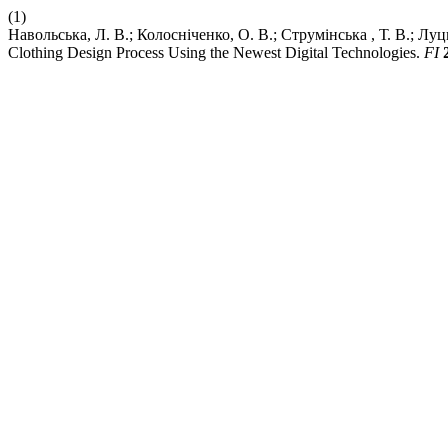
(1)
Навольська, Л. В.; Колосніченко, О. В.; Струмінська , Т. В.; Луцкер
Clothing Design Process Using the Newest Digital Technologies.
FI