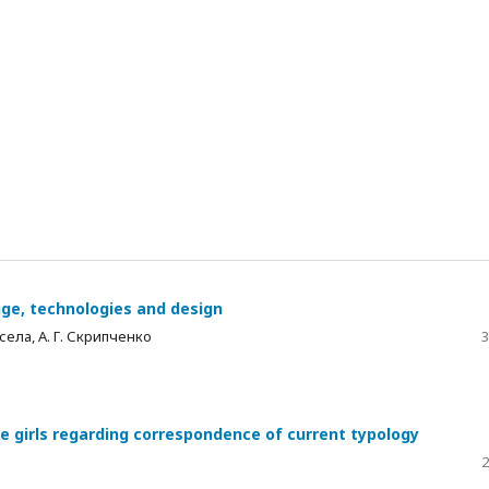
nge, technologies and design
Весела, А. Г. Скрипченко
3
e girls regarding correspondence of current typology
2