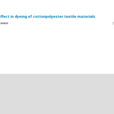
effect in dyeing of cottonpolyester textile materials
оманюк
2