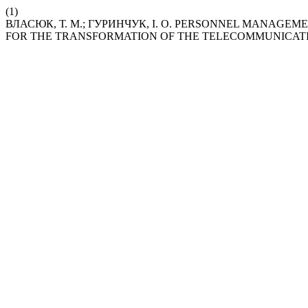
(1)
ВЛАСЮК, Т. М.; ГУРИНЧУК, І. О. PERSONNEL MANAG
FOR THE TRANSFORMATION OF THE TELECOMMUNICATI