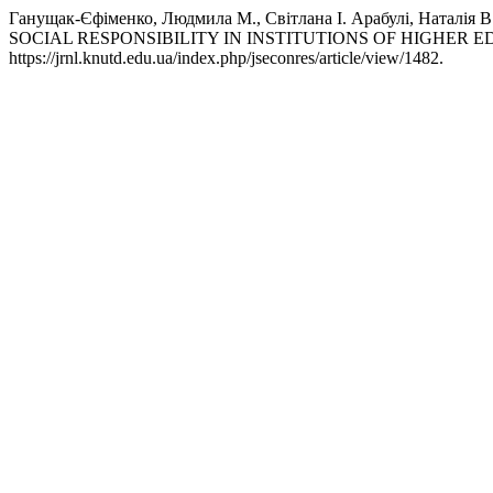
Ганущак-Єфіменко, Людмила М., Світлана І. Арабулі, Нат
SOCIAL RESPONSIBILITY IN INSTITUTIONS OF HIGHER 
https://jrnl.knutd.edu.ua/index.php/jseconres/article/view/1482.