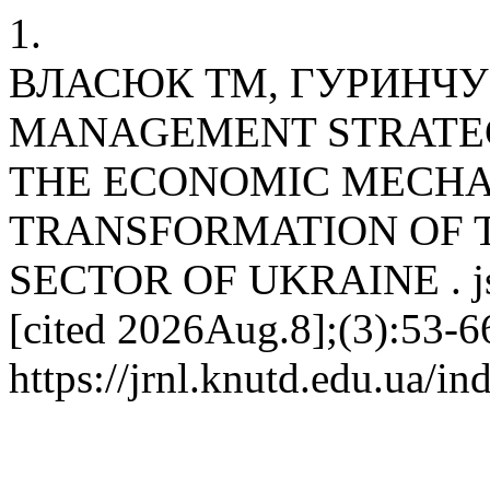
1.
ВЛАСЮК ТМ, ГУРИНЧУК
MANAGEMENT STRATEG
THE ECONOMIC MECHA
TRANSFORMATION OF 
SECTOR OF UKRAINE . jsec
[cited 2026Aug.8];(3):53-66
https://jrnl.knutd.edu.ua/i