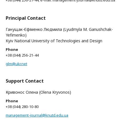
+38 (044) 256-21-44; e-mail:
management-journal@knutd.edu.ua
Principal Contact
Ганущак-Єфіменко Людмила (Lyudmyla М. Ganushchak-
Yefimenko)
Kyiv National University of Technologies and Design
Phone
+38 (044) 256-21-44
glm@ukr.net
Support Contact
Кривонос Олена (Olena Kryvonos)
Phone
+38 (044) 280-10-80
management-journal@knutd.edu.ua