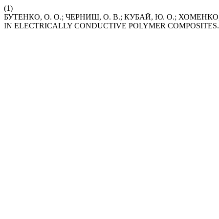
(1)
БУТЕНКО, О. О.; ЧЕРНИШ, О. В.; КУБАЙ, Ю. О.; ХОМЕНКО,
IN ELECTRICALLY CONDUCTIVE POLYMER COMPOSITES