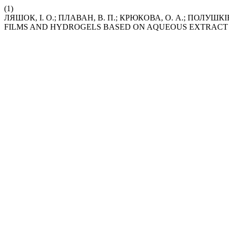
(1)
ЛЯШОК, І. О.; ПЛАВАН, В. П.; КРЮКОВА, О. А.; ПОЛУШ
FILMS AND HYDROGELS BASED ON AQUEOUS EXTRACT 