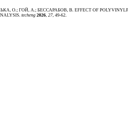
СЬКА, О.; ГОЙ, А.; БЕССАРАБОВ, В. EFFECT OF POLYVI
NALYSIS.
techeng
2026
,
27
, 49-62.