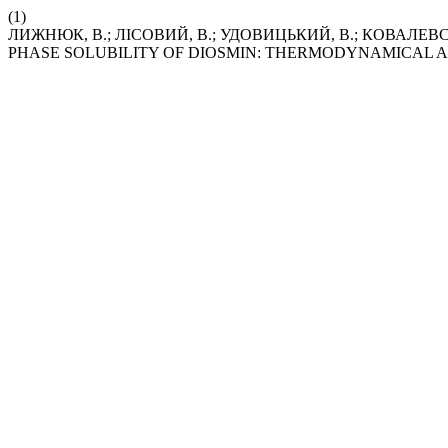
(1)
ЛИЖНЮК, В.; ЛІСОВИЙ, В.; УДОВИЦЬКИЙ, В.; КОВАЛЕВ
PHASE SOLUBILITY OF DIOSMIN: THERMODYNAMICAL A