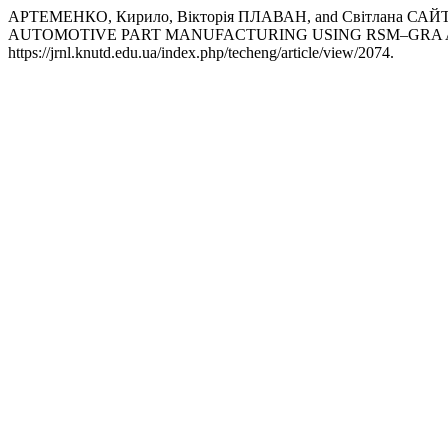
АРТЕМЕНКО, Кирило, Вікторія ПЛАВАН, and Світлана
AUTOMOTIVE PART MANUFACTURING USING RSM–GRA 
https://jrnl.knutd.edu.ua/index.php/techeng/article/view/2074.