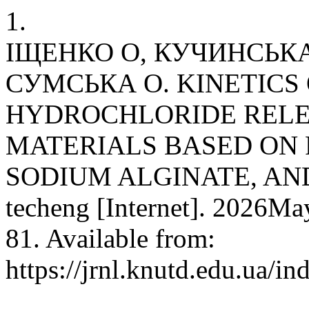
1.
ІЩЕНКО О, КУЧИНСЬКА 
СУМСЬКА О. KINETICS
HYDROCHLORIDE REL
MATERIALS BASED ON 
SODIUM ALGINATE, AN
techeng [Internet]. 2026Ma
81. Available from:
https://jrnl.knutd.edu.ua/i