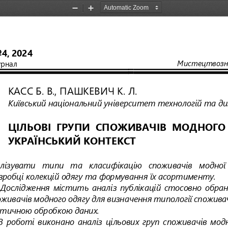
Zoom
Zoom
Out
In
o
4
, 20
2
4
Мистецтвозн
рнал
КАСС Б.
В., ПАШКЕВИЧ К.
Л.
Київський національний університет технологій та диз
ЦІЛЬОВІ
ГРУПИ
СПОЖИВАЧІВ
МОДНОГО
УКРАЇНСЬКИЙ КОНТЕКСТ
ізувати   типи   та   класифікацію   споживачів   модної  
зробці колекцій одягу та формування їх асортименту.
Дослідження  містить  аналіз  публікацій  стосовно  обра
оживачів м
одного одягу для визначення типології споживач
тичною обробкою даних.
В  роботі  виконано  аналіз  цільових  груп  споживачів  мод