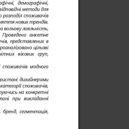
афічні,  демографічні, 
ідповідні методи для 
о розподіл споживачів 
йняття нових трендів. 
а вольову лояльність, 
  Проведено  анкетне 
ачів,  представлених  в 
оаналізовано цільові 
нітних   ві
кових   груп, 
  споживачів  модного 
ристані дизайнерами 
категорії споживачів, 
туючись на конкретні 
ані   при   викладанні 
  бренд,  сегментація, 