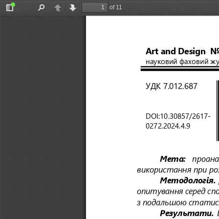
of 11
Toggle
Find
Previous
Next
Sidebar
Art and Design 
N
науков
ий
фахов
ий
жу
УДК
7.012.687
DOI:10.30857/2617-
0272.202
4.4.9 
Мета: 
проанал
використання при ро
Методологія. 
опитування серед сп
з подальшою статис
Результати.