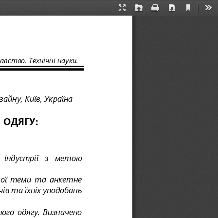
Current
Presentation
Open
Print
Download
Too
View
Mode
авство
.
Технічні науки. 
айну, Київ, Україна
ОДЯГУ: 
 індустрії   з   метою 
ної  теми  та
анкетне 
ів та їхніх уподобань 
ного  одягу.  Визначено