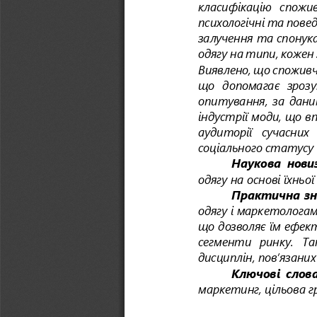
класифікацію  спожива
психологічні та пове
залучення та спонука
одягу на типи, кожен 
Виявлено, що споживч
що  допомагає  зрозу
опитуванн
я,  за  дан
індустрії моди, що в
аудиторії   сучасних  
соціального статусу 
Наукова  нови
одягу на основі їхньо
Практична зн
одягу і маркетологам
що дозволяє їм ефек
сегменти   ринку.   Т
дисциплін, пов’язаних
Ключові  слова
маркетинг, цільова г