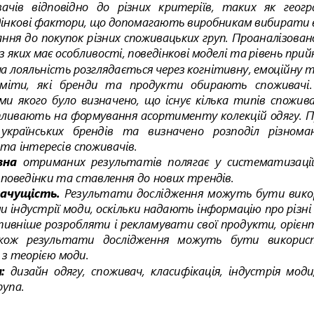
чів  відповідно  до  різних  критеріїв
,  таки
х  як  геогр
дінкові фактори, що допомагають виробникам вибирати в
ння до покупок різних споживацьких груп. Проаналізован
з яких має ос
обливості, поведінкові моделі та рівень при
а лояльність розглядається через когнітивну, емоційну т
міти,  які  бренди  та  продукти  обирають  споживачі.
ими  якого  було  визначено,  що  існує  кілька  типів  спожив
пливають на формування асортименту колекцій одягу. Пр
 українських   брендів   та   визначено   розподіл   різнома
та інтересів споживачів.
зна
отриманих  результатів  полягає  у  систематизації
ї поведінки та ставлення до нових трендів.
ачущість.
Результати  дослідження  можуть бути вико
и індустрії моди, оскільки надають інформацію про різні 
тивніше розробляти і рекламувати свої продукти, орієн
акож   результати   досл
ідження   можуть   бути   використ
 з теорією моди.
:
дизайн  одягу,
споживач,  класифікація,  індустрія  моди,
рупа.