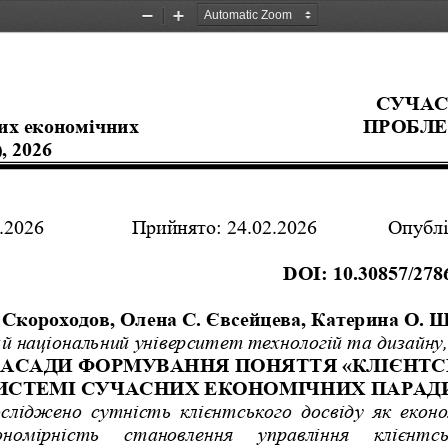
Zoom
Zoom
Out
In
СУЧАС
их економічних
ПРОБЛЕ
, 2026
.2026 
Прийнято: 24.02.2026
Опублі
DOI: 10.30857/2786
 Скороходов, Олена С. Євсейцева, Катерина О. 
ий
національний
університет
технологій
та
дизайну
ЗАСАДИ ФОРМУВАННЯ ПОНЯТТЯ «КЛІЄНТСЬ
СИСТЕМІ СУЧАСНИХ ЕКОНОМІЧНИХ ПАРАД
осліджено
сутність
клієнтського
досвіду
як
еконо
ономірність
становлення
управління
клієнтс