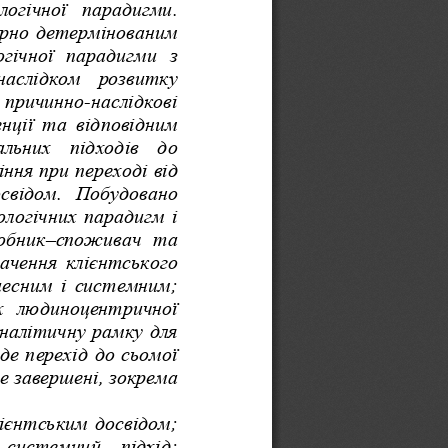
логічної
парадигми
. 
рно
детермінованим
гічної
парадигми
з
наслідком
розвитку
причинно
-
наслідкові
нції
та
відповідним
альних
підходів
до
іння
при
переході
від
свідом
. 
Побудовано
ологічних
парадигм
і
обник
–
споживач
та
начення
клієнтського
цесним
і
системним
; 
х
людиноцентричної
налітичну
рамку
для
де
перехід
до
сьомої
е
завершені
, 
зокрема
лієнтським
досвідом
; 
системний
підхід
; 