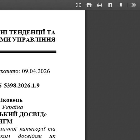
Current
Presentation
Open
Print
Download
Too
View
Mode
НІ ТЕНДЕНЦІЇ ТА 
МИ УПРАВЛІННЯ
ковано: 09.04.2026
-5398.2026.1.9 
Шіковець
, 
Україна
КИЙ ДОСВІД»  
ИГМ
мічної
категорії
та
ьким
досвідом
як