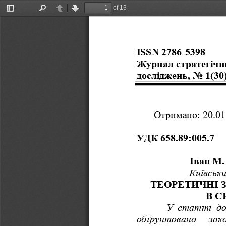
of 13
Toggle
Find
Previous
Next
Sidebar
ISSN 2786-5398
Журнал стратегічн
досліджень, No 1(30)
Отримано: 20.01
УДК 658.89:005.7  
Іван М.
Київськ
ТЕОРЕТИЧНІ 
В 
У
статті
д
обґрунтовано
зак