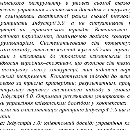
влінського
інструменту
в
умовах
сьомої
техно
влення
управління
клієнтським
досвідом
є
структу
м
суміщенням
аналітичної
рамки
сьомої
техноло
принципами
Індустрії
 5.0, 
а
не
ситуативним
цепцій
чи
управлінських
трендів
. 
Встановлено
огічною
парадигмою
, 
домінуючою
логікою
конкуре
трументарієм
. 
Систематизовано
сім
концепту
кого
досвіду
; 
виявлено
якісний
зсув
в
об
’
єкті
управл
нами
з
клієнтами
до
управління
клієнтським
до
ідносин
виробник
–
споживач
, 
що
охоплює
сім
техн
домінуючу
логіку
конкуренції
, 
тип
відносин
вир
нський
інструмент
. 
Концептуальні
підходи
до
виз
овано
за
трьома
критеріями
: 
результатним
, 
про
ептуальну
перевагу
системного
підходу
в
умова
Індустрії
 5.0. 
Отримані
результати
утворюють
а
нь
управління
клієнтським
досвідом
у
контекстах
, 
игми
та
імплементація
принципів
Індустрії
 5.0 
ще
н
аїни
. 
ва
:
Індустрія
 5.0; 
клієнтський
досвід
; 
управління
к
ськими
відносинами
; 
технологічна
парадигма
; 