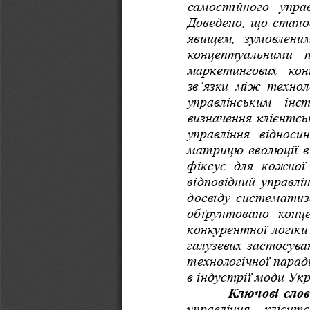
самостійного
упра
Доведено
, 
що
стано
явищем
, 
зумовлени
концептуальними
маркетингових
кон
зв
’
язки
між
технол
управлінським
інс
визначення
клієнтсь
управління
відноси
матрицю
еволюції
в
фіксує
для
кожної
відповідний
управлі
досвіду
систематиз
обґрунтовано
конц
конкурентної
логіки
галузевих
застосува
технологічної
парад
в
індустрії
моди
Укр
Ключові
сло
управління
клієнт