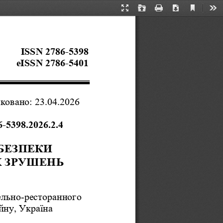
Current
Presentation
Open
Print
Download
Too
View
Mode
ISSN 2786-5398 
eISSN 2786-5401
ковано: 23.04.2026
-5398.2026.2.4 
БЕЗПЕКИ 
 ЗРУШЕНЬ 
ельно-ресторанного 
й
ну, Україна 