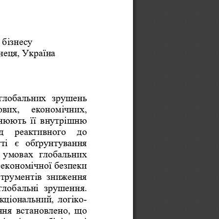
 бізне
су  
не
ця, Україна  
 глобальних 
зрушень 
ових,  ек
ономічних, 
нюють її внутрішню 
д  реак
тивного  до 
ті
  є  обґрунтування 
  умовах  глобальних 
 економічної безпеки 
нструментів  зниження 
 глобальні  зрушення. 
кціональний, логіко-
ння встановлено, що 