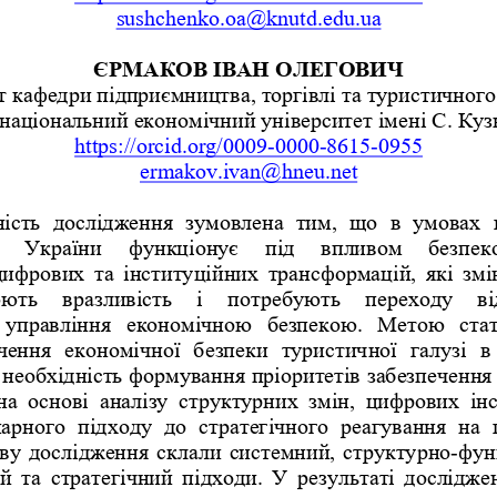
sushchenko.oa@knutd.edu.ua
ЄРМАКОВ ІВАН ОЛЕГОВИЧ 
т кафедри підприємництва, т
оргівлі та туристичного
національний економічний університет імені С. Куз
https://orcid.org/0009-0000-8615-0955
ermakov.ivan@hneu.net
ість  дослідження  зумовлена  тим,  що  в  умовах 
ь  України  функціонує  під  впливом  безпек
цифрових та інституційних трансформацій, які 
змі
юють  вразливість  і  потребують  переходу  ві
 управління  економічною  безпекою.  Метою  стат
чення  економічної  безпеки  туристичної  галузі
  в
необхідність формування пріоритетів забезпеч
ення
на  основі  а
налізу  структурних  змін,  цифрових
  і
нарного  підходу  до  стратегічного  реагування  н
а 
ву дослідження
 склали системний, структурно-ф
ун
й та стратегічний підходи. У результаті досл
ідже