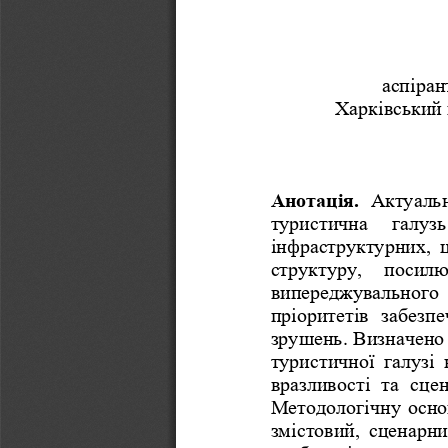
аспіран
Харківський 
Анотація. 
Актуальн
туристична  галуз
інфраструктурних, 
структуру,  посил
випереджувального 
пріоритетів  забезпе
зрушень. Визначено 
туристичної  галузі  
вразливості  та  сце
Методологічну осно
змістовий, сценарни