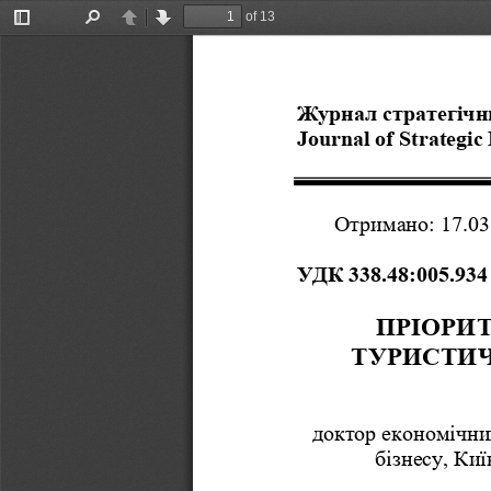
of 13
Toggle
Find
Previous
Next
Sidebar
Журнал стратегічни
Journal of Strategic
Отримано: 17.03
УДК 338.48:005.934 
ПРІОРИ
ТУРИСТИЧ
доктор економічни
бізнесу, Ки