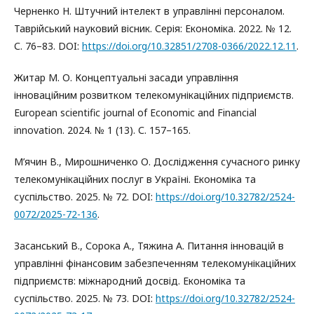
Черненко Н. Штучний інтелект в управлінні персоналом.
Таврійський науковий вісник. Серія: Економіка. 2022. № 12.
С. 76–83. DOI:
https://doi.org/10.32851/2708-0366/2022.12.11
.
Житар М. О. Концептуальні засади управління
інноваційним розвитком телекомунікаційних підприємств.
European scientific journal of Economic and Financial
innovation. 2024. № 1 (13). С. 157–165.
М’ячин В., Мирошниченко О. Дослідження сучасного ринку
телекомунікаційних послуг в Україні. Економіка та
суспільство. 2025. № 72. DOI:
https://doi.org/10.32782/2524-
0072/2025-72-136
.
Засанський В., Сорока А., Тяжина А. Питання інновацій в
управлінні фінансовим забезпеченням телекомунікаційних
підприємств: міжнародний досвід. Економіка та
суспільство. 2025. № 73. DOI:
https://doi.org/10.32782/2524-