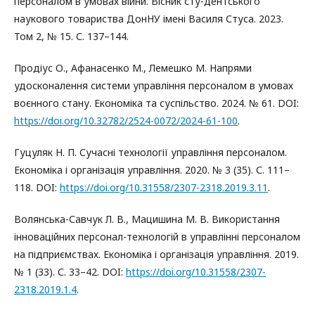
персоналом в умовах війни. Вісник сту-дентського
наукового товариства ДонНУ імені Василя Стуса. 2023.
Том 2, № 15. С. 137–144.
Продіус О., Афанасенко М., Лемешко М. Напрями
удосконалення системи управління персоналом в умовах
воєнного стану. Економіка та суспільство. 2024. № 61. DOI:
https://doi.org/10.32782/2524-0072/2024-61-100
.
Гуцуляк Н. П. Сучасні технології управління персоналом.
Економіка і організація управління. 2020. № 3 (35). С. 111–
118. DOI:
https://doi.org/10.31558/2307-2318.2019.3.11
.
Волянська-Савчук Л. В., Мацишина М. В. Використання
інноваційних персонал-технологій в управлінні персоналом
на підприємствах. Економіка і організація управління. 2019.
№ 1 (33). С. 33–42. DOI:
https://doi.org/10.31558/2307-
2318.2019.1.4
.