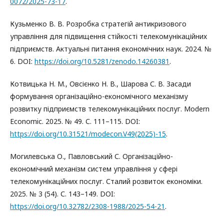
0072/2025-73-17
.
Кузьменко В. В. Розробка стратегій антикризового
управління для підвищення стійкості телекомунікаційних
підприємств. Актуальні питання економічних наук. 2024. №
6. DOI:
https://doi.org/10.5281/zenodo.14260381
.
Котвицька Н. М., Овсієнко Н. В., Шарова С. В. Засади
формування організаційно-економічного механізму
розвитку підприємств телекомунікаційних послуг. Modern
Economic. 2025. № 49. С. 111–115. DOI:
https://doi.org/10.31521/modecon.V49(2025)-15
.
Могилевська О., Павловський С. Організаційно-
економічний механізм систем управління у сфері
телекомунікаційних послуг. Сталий розвиток економіки.
2025. № 3 (54). С. 143–149. DOI:
https://doi.org/10.32782/2308-1988/2025-54-21
.